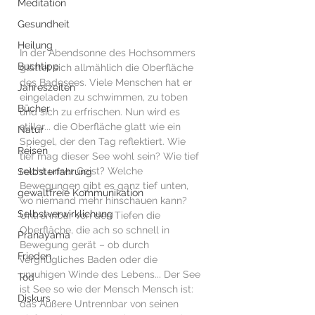
Meditation
Gesundheit
Heilung
In der Abendsonne des Hochsommers 
Buchtipp
glättet sich allmählich die Oberfläche 
des Badesees. Viele Menschen hat er 
Jahreszeiten
eingeladen zu schwimmen, zu toben 
Bücher
und sich zu erfrischen. Nun wird es 
stiller... die Oberfläche glatt wie ein 
Natur
Spiegel, der den Tag reflektiert. Wie 
Reisen
tief mag dieser See wohl sein? Wie tief 
reicht unser Geist? Welche 
Selbsterfahrung
Bewegungen gibt es ganz tief unten, 
gewaltfreie Kommunikation
wo niemand mehr hinschauen kann? 
Selbstverwirklichung
Untrennbar von den Tiefen die 
Oberfläche, die ach so schnell in 
Pranayama
Bewegung gerät – ob durch 
Frieden
vergnügliches Baden oder die 
unruhigen Winde des Lebens... Der See 
Tod
ist See so wie der Mensch Mensch ist: 
Diskurs
das Äußere Untrennbar von seinen 