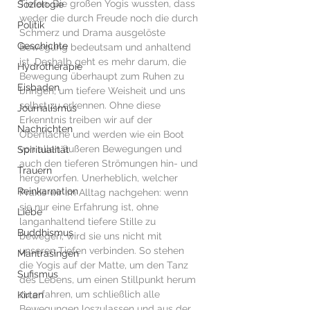
Tiefen. Die großen Yogis wussten, dass 
Soziologie
weder die durch Freude noch die durch 
Politik
Schmerz und Drama ausgelöste 
Geschichte
Bewegung bedeutsam und anhaltend 
ist. Deshalb geht es mehr darum, die 
Hydrotherapie
Bewegung überhaupt zum Ruhen zu 
Eisbaden
bringen, um tiefere Weisheit und uns 
selbst zu erkennen. Ohne diese 
Journalismus
Erkenntnis treiben wir auf der 
Nachrichten
Oberfläche und werden wie ein Boot 
von allen äußeren Bewegungen und 
Spiritualität
auch den tieferen Strömungen hin- und 
Trauern
hergeworfen. Unerheblich, welcher 
Reinkarnation
Praxis wir im Alltag nachgehen: wenn 
sie nur eine Erfahrung ist, ohne 
Liebe
langanhaltend tiefere Stille zu 
Buddhismus
bewegen, wird sie uns nicht mit 
unseren Tiefen verbinden. So stehen 
Mantrasingen
die Yogis auf der Matte, um den Tanz 
Sufismus
des Lebens, um einen Stillpunkt herum 
zu erfahren, um schließlich alle 
Kirtan
Bewegungen loszulassen und aus der 