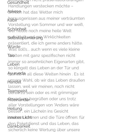
Gesundheit
Handlungen verstecken möchte – 
Askese
ähnlich hat das Wetter mich 
herausgerissen aus meiner verträumten 
Kabir
Vorstellung von Sommer und wer weiß, 
Schönheit
wer heute noch meine heile Welt 
aufrüttelt und mir Wirklichkeiten 
Selbstoptimierung
präsentiert, die ich gerne anders hätte. 
Würde
Was soll’s... auch wenn es viele kleine 
Tao
Welten mit ganz spezifischen nicht 
immer so ansehnlichen Eigenarten gibt, 
Leben
so klingelt das Leben an der Tür und 
Ayurveda
lächelt in all diese Welten hinein . Es ist 
unsere Wahl, ob wir das Leben draußen 
Handel
lassen, weil wir meinen, noch nicht 
Teamgeist
bereit zu sein oder es mit grimmiger 
Erwartung begrüßen oder uns trotz 
Miteinander
aller Vorstellungen von “Anders wäre 
Heilung
besser”, ein Lächeln ins Gesicht 
inneres Licht
zaubern können und die Türe öffnen: für 
den Paketdienst und das Leben, das 
Dankbarkeit
sicherlich keine Wertung über unsere 