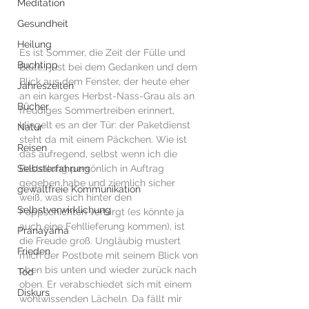
Meditation
Gesundheit
Heilung
Es ist Sommer, die Zeit der Fülle und 
Buchtipp
Blüte… just bei dem Gedanken und dem 
Blick aus dem Fenster, der heute eher 
Jahreszeiten
an ein karges Herbst-Nass-Grau als an 
Bücher
freudiges Sommertreiben erinnert, 
klingelt es an der Tür: der Paketdienst 
Natur
steht da mit einem Päckchen. Wie ist 
Reisen
das aufregend, selbst wenn ich die 
Selbsterfahrung
Bestellung persönlich in Auftrag 
gegeben habe und ziemlich sicher 
gewaltfreie Kommunikation
weiß, was sich hinter den 
Selbstverwirklichung
Pappschichten verbirgt (es könnte ja 
auch eine Fehllieferung kommen), ist 
Pranayama
die Freude groß. Ungläubig mustert 
Frieden
mich der Postbote mit seinem Blick von 
oben bis unten und wieder zurück nach 
Tod
oben. Er verabschiedet sich mit einem 
Diskurs
wohlwissenden Lächeln. Da fällt mir 