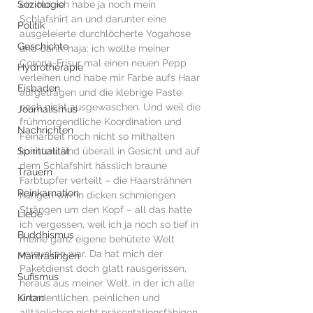
Soziologie
ein: hui, ich habe ja noch mein 
Schlafshirt an und darunter eine 
Politik
ausgeleierte durchlöcherte Yogahose 
Geschichte
und dann, naja: ich wollte meiner 
Corona-Frisur mal einen neuen Pepp 
Hydrotherapie
verleihen und habe mir Farbe aufs Haar 
Eisbaden
aufgetragen und die klebrige Paste 
noch nicht ausgewaschen. Und weil die 
Journalismus
frühmorgendliche Koordination und 
Nachrichten
Feinarbeit noch nicht so mithalten 
Spiritualität
konnten, sind überall in Gesicht und auf 
dem Schlafshirt hässlich braune 
Trauern
Farbtupfer verteilt – die Haarsträhnen 
Reinkarnation
hängen wirr in dicken schmierigen 
Strängen um den Kopf – all das hatte 
Liebe
ich vergessen, weil ich ja noch so tief in 
Buddhismus
meine ganz eigene behütete Welt 
versunken war. Da hat mich der 
Mantrasingen
Paketdienst doch glatt rausgerissen, 
Sufismus
heraus aus meiner Welt, in der ich alle 
Kirtan
unordentlichen, peinlichen und 
alltäglichen nicht präsentationsfähigen 