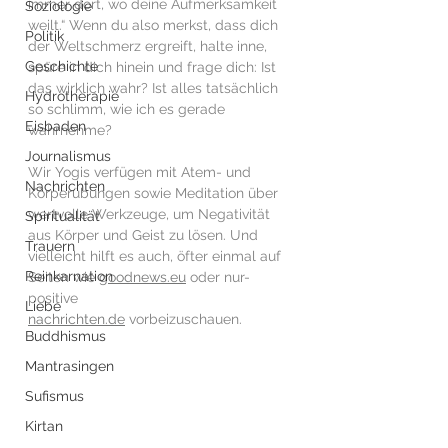
immer dort, wo deine Aufmerksamkeit 
Soziologie
weilt.“ Wenn du also merkst, dass dich 
Politik
der Weltschmerz ergreift, halte inne, 
Geschichte
spüre in dich hinein und frage dich: Ist 
das wirklich wahr? Ist alles tatsächlich 
Hydrotherapie
so schlimm, wie ich es gerade 
Eisbaden
wahrnehme? 
Journalismus
Wir Yogis verfügen mit Atem- und 
Nachrichten
Körperübungen sowie Meditation über 
wertvolle Werkzeuge, um Negativität 
Spiritualität
aus Körper und Geist zu lösen. Und 
Trauern
vielleicht hilft es auch, öfter einmal auf 
Reinkarnation
Seiten wie 
goodnews.eu
 oder nur-
positive 
Liebe
nachrichten.de
 vorbeizuschauen.
Buddhismus
Mantrasingen
Sufismus
Kirtan