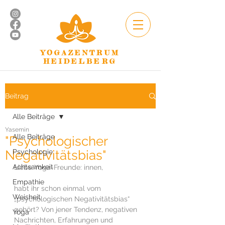
YOGAZENTRUM
HEIDELBERG
Beitrag
Alle Beiträge
Yasemin
Alle Beiträge
"Psychologischer
Negativitätsbias"
Psychologie
Achtsamkeit
Liebe Yoga-Freunde: innen, 
Empathie
habt ihr schon einmal vom 
Weisheit
„psychologischen Negativitätsbias“ 
gehört? Von jener Tendenz, negativen 
Yoga
Nachrichten, Erfahrungen und 