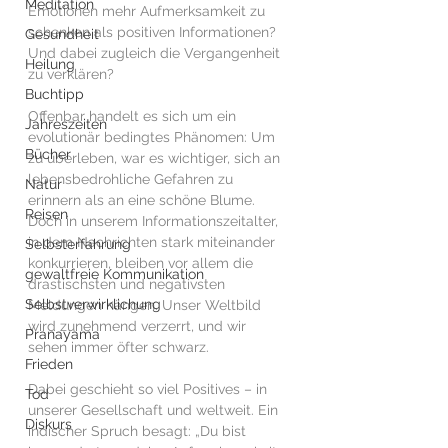
Meditation
Emotionen mehr Aufmerksamkeit zu 
schenken als positiven Informationen? 
Gesundheit
Und dabei zugleich die Vergangenheit 
Heilung
zu verklären? 
Buchtipp
Offenbar handelt es sich um ein 
Jahreszeiten
evolutionär bedingtes Phänomen: Um 
Bücher
zu überleben, war es wichtiger, sich an 
lebensbedrohliche Gefahren zu 
Natur
erinnern als an eine schöne Blume. 
Reisen
Doch in unserem Informationszeitalter, 
in dem Nachrichten stark miteinander 
Selbsterfahrung
konkurrieren, bleiben vor allem die 
gewaltfreie Kommunikation
drastischsten und negativsten 
Selbstverwirklichung
Meldungen hängen. Unser Weltbild 
wird zunehmend verzerrt, und wir 
Pranayama
sehen immer öfter schwarz. 
Frieden
Dabei geschieht so viel Positives – in 
Tod
unserer Gesellschaft und weltweit. Ein 
Diskurs
indischer Spruch besagt: „Du bist 