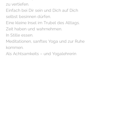
zu vertiefen.
Einfach bei Dir sein und Dich auf Dich 
selbst besinnen dürfen.
Eine kleine Insel im Trubel des Alltags.
Zeit haben und wahrnehmen.
In Stille essen.
Meditationen, sanftes Yoga und zur Ruhe 
kommen.
Als Achtsamkeits – und Yogalehrerin 
begleite ich Dich gelassen durch diesen 
Tag.
Kursleiterin: Susanne Hase
Anm.: susanne.hase@t-online.de oder 
mobil 0174 3086081
Kosten: € 80 
Diese Veranstaltung teilen