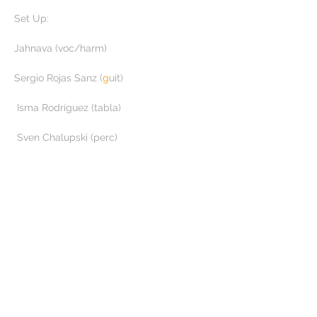
Set Up:
Jahnava (voc/harm)
Sergio Rojas Sanz (
g
uit)
 Isma Rodríguez (tabla)
 Sven Chalupski (perc)
 Tom Norling (keyboard/voc)
 Brigitte Nowak (backvoc)
Auf Spendenbasis
www.jahnava.de