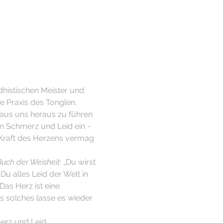
histischen Meister und 
he Praxis des Tonglen.
aus uns heraus zu führen 
n Schmerz und Leid ein - 
 Kraft des Herzens vermag 
uch der Weisheit
: „Du wirst 
u alles Leid der Welt in 
Das Herz ist eine 
ls solches lasse es wieder 
erz und Leid.