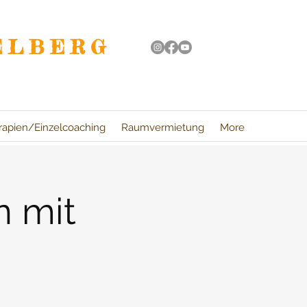
ELBERG
rapien/Einzelcoaching
Raumvermietung
More
n mit