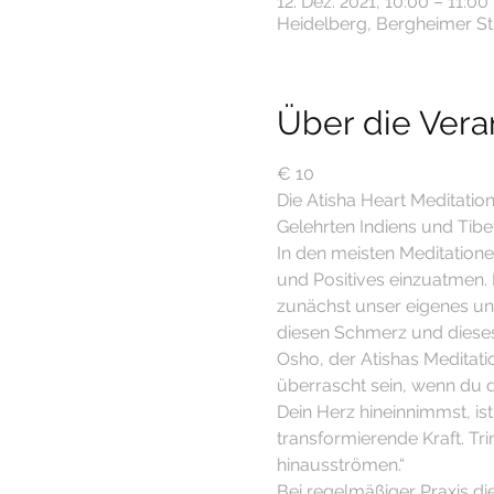
12. Dez. 2021, 10:00 – 11:00
Heidelberg, Bergheimer Str
Über die Vera
€ 10
Die Atisha Heart Meditatio
Gelehrten Indiens und Tibet
In den meisten Meditation
und Positives einzuatmen. 
zunächst unser eigenes und
diesen Schmerz und dieses
Osho, der Atishas Meditatio
überrascht sein, wenn du d
Dein Herz hineinnimmst, ist
transformierende Kraft. Tri
hinausströmen.“
Bei regelmäßiger Praxis d