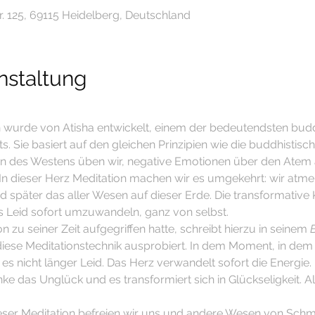
. 125, 69115 Heidelberg, Deutschland
nstaltung
n wurde von Atisha entwickelt, einem der bedeutendsten budd
s. Sie basiert auf den gleichen Prinzipien wie die buddhistisc
en des Westens üben wir, negative Emotionen über den Atem 
In dieser Herz Meditation machen wir es umgekehrt: wir atme
 später das aller Wesen auf dieser Erde. Die transformative
 Leid sofort umzuwandeln, ganz von selbst.
n zu seiner Zeit aufgegriffen hatte, schreibt hierzu in seinem 
B
iese Meditationstechnik ausprobiert. In dem Moment, in dem D
 es nicht länger Leid. Das Herz verwandelt sofort die Energie. 
nke das Unglück und es transformiert sich in Glückseligkeit. A
ieser Meditation befreien wir uns und andere Wesen von Schm