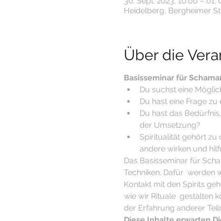
30. Sept. 2023, 10:00 – 01. 
Heidelberg, Bergheimer Str
Über die Vera
Basisseminar für Schaman
Du suchst eine Möglic
Du hast eine Frage zu
Du hast das Bedürfnis,
der Umsetzung?
Spiritualität gehört z
andere wirken und hilfr
Das Basisseminar für Sch
Techniken. Dafür  werden w
Kontakt mit den Spirits g
wie wir Rituale  gestalten 
der Erfahrung anderer Tei
Diese Inhalte erwarten Di