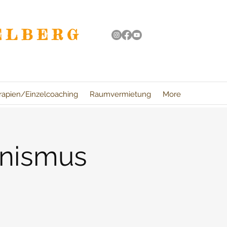
ELBERG
rapien/Einzelcoaching
Raumvermietung
More
anismus