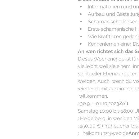
Informationen rund 
Aufbau und Gestaltung
Schamanische Reisen z
Erste schamanische Hei
Wie Krafttieren gedan
Kennenlernen einer Di
An wen richtet sich das 
Dieses Wochenende ist für
vielleicht weil sie einem  
spiritueller Ebene arbeite
werden. Auch  wenn du vor 
wieder damit auseinanderzu
 willkommen.
: 30.9. – 01.10.2023
Zeit
Samstag 10:00 bis 18:00 U
: Heidelberg, in wenigen 
: 150,00 € (Frühbucher bis 
:   heikomunz@web.de
Anm