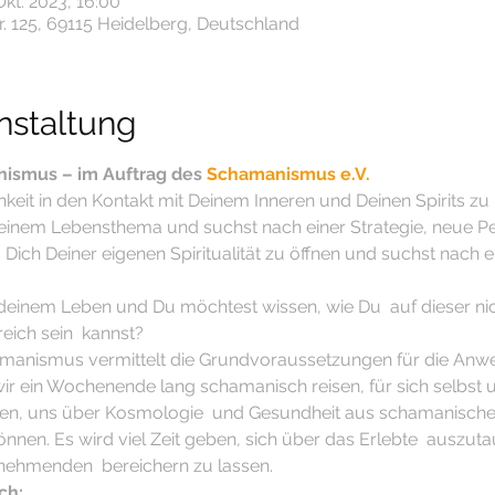
Okt. 2023, 16:00
. 125, 69115 Heidelberg, Deutschland
nstaltung
ismus – im Auftrag des 
Schamanismus e.V.
hkeit in den Kontakt mit Deinem Inneren und Deinen Spirits 
 einem Lebensthema und suchst nach einer Strategie, neue Pe
 Dich Deiner eigenen Spiritualität zu öffnen und suchst nach e
u deinem Leben und Du möchtest wissen, wie Du  auf dieser nic
eich sein  kannst?
amanismus vermittelt die Grundvoraussetzungen für die An
ir ein Wochenende lang schamanisch reisen, für sich selbst un
ehen, uns über Kosmologie  und Gesundheit aus schamanische
können. Es wird viel Zeit geben, sich über das Erlebte  auszu
lnehmenden  bereichern zu lassen.
ch: