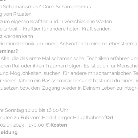
um Schamanismus/ Core-Schamanismus
 von Ritualen
um eigenen Krafttier und in verschiedene Welten
larbeit – Krafttier für andere holen, Kraft senden
kt werden kann
vinationstechnik um innere Antworten zu einem Lebensthema 
Seminar?
 Alle, die das erste Mal schamanische  Techniken erfahren u
inneren Ruf oder ihren Träumen folgen. Es ist auch für Menschen
n und Möglichkeiten  suchen, für andere mit schamanischen T
vielen Jahren ein Basisseminar besucht hast und du einen  i
setzen bzw. den  Zugang wieder in Deinem Leben zu integrier
hr Sonntag 10:00 bis 16:00 Uhr
Minuten zu Fuß vom Heidelberger Hauptbahnhof
Ort
02.09.2023  : 130,00 €)
Kosten
eldung