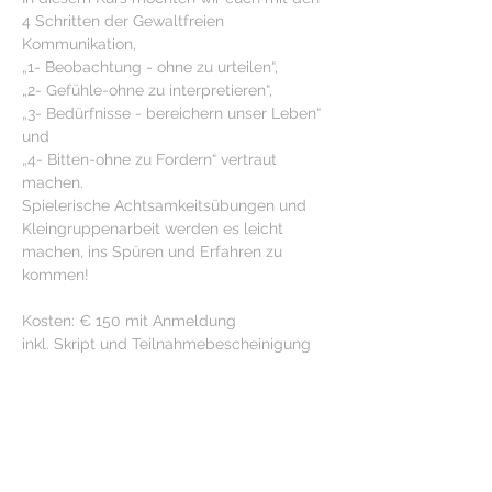
4 Schritten der Gewaltfreien 
Kommunikation, 
„1- Beobachtung - ohne zu urteilen“, 
„2- Gefühle-ohne zu interpretieren“, 
„3- Bedürfnisse - bereichern unser Leben“ 
und 
„4- Bitten-ohne zu Fordern“ vertraut 
machen. 
Spielerische Achtsamkeitsübungen und 
Kleingruppenarbeit werden es leicht 
machen, ins Spüren und Erfahren zu 
kommen!
Kosten: € 150 mit Anmeldung
inkl. Skript und Teilnahmebescheinigung
(
Anmeldungen zu den Seminaren sind 
verbindlich. Wir bitten, um Überweisung 
der Seminargebühr bei Anmeldung bzw. 
spätestens 2 Wochen vor dem 
Seminartermin. Bei einem Rücktritt des 
Teilnehmers eine Woche vor dem Seminar 