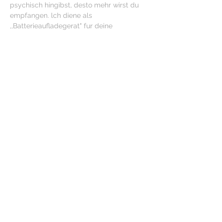
psychisch hingibst, desto mehr wirst du 
empfangen. lch diene als
,,Batterieaufladegerat" fur deine 
schlafende Kundalini-Energie und 
begleite Dich. KA hat eine starke 
reinigende und heilende Wirkung. Es kann 
Sie zu mehr Selbstfindung und hoherem 
Bewusstsein fuhren.
Erlebe eine einzigartige Reise in die Tiefe 
deines Geistes und deiner Seele!
Weitere lnformationen WhatsApp Geo:
+4917645679238 
Kundalini.activation@web.de
"Everything is energy and that's all there 
is to it" A. Einstein
Diese Veranstaltung teilen