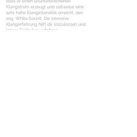
dass er einen ununterbrochenen
Klangstrom erzeugt und zeitweise eine
sehr hohe Klangintensität erreicht, den
sog. White Sound. Die intensive
Klangerfahrung hilft dir loszulassen und
innere Freiheit zu erfahren.
Vorbereitend wird eine Kundalini Yoga
Übungsreihe praktiziert, um dich dem
folgenden Klang hingeben zu können und
Heilung zu erfahren.
Diese Veranstaltung teilen
​© 2026 Yogazentrum Heidelberg.
IMPRESSUM
|
DATENSCHUTZ