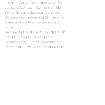
In dem 3 tägigen Workshop lernst Du 
yogische Atemtechniken kennen, die 
Deinen Stress reduzieren, Angst und 
Depressionen lindern und Dich zu einem 
klaren und positiven Geisteszustand 
führen. 
Termine: 24.5.24 18 bis 21 Uhr, 25.5.24 10 
bis 13 Uhr, 26.5.24 10 bis 13 Uhr 
Gebühren: 275 Euro, Studierende und 
Rentner 195 Euro, Wiederholer 60 Euro  
Informationen bei Heike Dollmann, 
Lehrerin für Atemtechnik und Meditation, 
hdollmann@t-online.de
, 0152 0286 3297 
 Anmeldung: 
https://www.artofliving.org/de-
de/program/13543
Diese Veranstaltung teilen