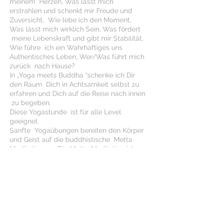
meinem Herzen, Was lässt mich
erstrahlen und schenkt mir Freude und
Zuversicht, Wie lebe ich den Moment,
Was lässt mich wirklich Sein, Was fördert
meine Lebenskraft und gibt mir Stabilität,
Wie führe ich ein Wahrhaftiges uns
Authentisches Leben, Wer/Was führt mich
zurück nach Hause?
In „Yoga meets Buddha “schenke ich Dir
den Raum Dich in Achtsamkeit selbst zu
erfahren und Dich auf die Reise nach innen
zu begeben.
Diese Yogastunde ist für alle Level
geeignet.
Sanfte Yogaübungen bereiten den Körper
und Geist auf die buddhistische Metta
Meditation vor. Die Metta-Meditation ist
eine der ältesten Formem der
buddhistischen Meditation. Ziel ist das
Erreichen einer liebevollen,
wohlwollenden Haltung gegenüber sich
selbst und allen fühlenden Wesen.
Präsenz und Online
Kurskarte oder als Einzelstunde € 18