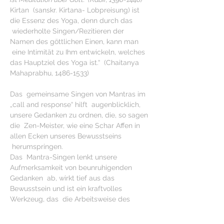
Kirtan  (sanskr. Kirtana- Lobpreisung) ist 
die Essenz des Yoga, denn durch das 
 wiederholte Singen/Rezitieren der 
Namen des göttlichen Einen, kann man 
 eine Intimität zu Ihm entwickeln, welches 
das Hauptziel des Yoga ist.“  (Chaitanya 
Mahaprabhu, 1486-1533)
Das  gemeinsame Singen von Mantras im 
„call and response“ hilft  augenblicklich, 
unsere Gedanken zu ordnen, die, so sagen 
die  Zen-Meister, wie eine Schar Affen in 
allen Ecken unseres Bewusstseins 
 herumspringen.
Das  Mantra-Singen lenkt unsere 
Aufmerksamkeit von beunruhigenden 
Gedanken  ab, wirkt tief aus das 
Bewusstsein und ist ein kraftvolles 
Werkzeug, das  die Arbeitsweise des 
Gehirns und unseres Geistes positiv 
verändert.   Dies konnte durch 