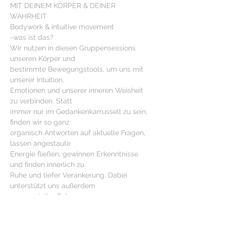
MIT DEINEM KÖRPER & DEINER 
WAHRHEIT
Bodywork & intuitive movement
-was ist das?
Wir nutzen in diesen Gruppensessions 
unseren Körper und
bestimmte Bewegungstools, um uns mit 
unserer Intuition,
Emotionen und unserer inneren Weisheit 
zu verbinden. Statt
immer nur im Gedankenkarrussell zu sein, 
finden wir so ganz
organisch Antworten auf aktuelle Fragen, 
lassen angestaute
Energie fließen, gewinnen Erkenntnisse 
und finden innerlich zu
Ruhe und tiefer Verankerung. Dabei 
unterstützt uns außerdem
zeremonieller Rohcacao.
60€ p.P., bring a friend 55€ p.P.
Bei Fragen melde Dich jederzeit