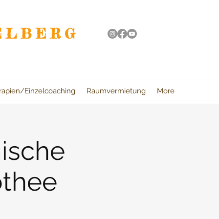
ELBERG
rapien/Einzelcoaching
Raumvermietung
More
ische
othee