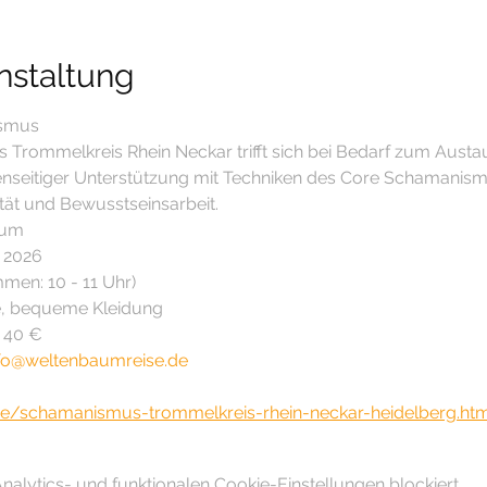
nstaltung
ismus
 Trommelkreis Rhein Neckar trifft sich bei Bedarf zum Austa
enseitiger Unterstützung mit Techniken des Core Schamanis
tät und Bewusstseinsarbeit.
rum
 2026
mmen: 10 - 11 Uhr)
re, bequeme Kleidung
– 40 €
fo@weltenbaumreise.de
de/schamanismus-trommelkreis-rhein-neckar-heidelberg.ht
lytics- und funktionalen Cookie-Einstellungen blockiert.