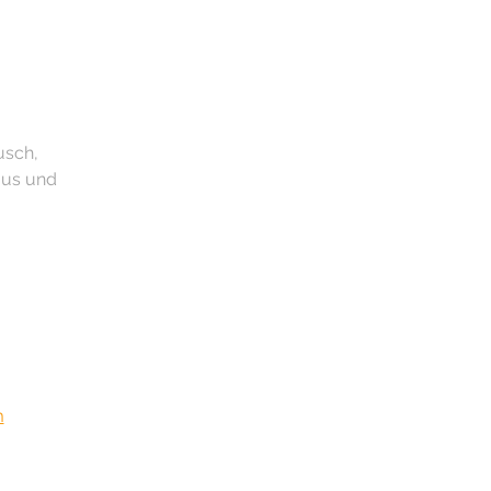
usch,
mus und
m