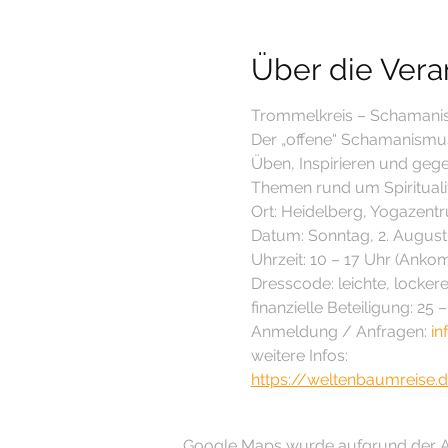
Über die Vera
Trommelkreis – Schaman
Der „offene“ Schamanismus
Üben, Inspirieren und geg
Themen rund um Spirituali
Ort: Heidelberg, Yogazent
Datum: Sonntag, 2. August
Uhrzeit: 10 – 17 Uhr (Anko
Dresscode: leichte, locke
finanzielle Beteiligung: 25 
Anmeldung / Anfragen: 
in
weitere Infos:
https://weltenbaumreise.
Google Maps wurde aufgrund der Ana