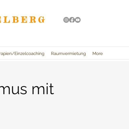
ELBERG
rapien/Einzelcoaching
Raumvermietung
More
mus mit