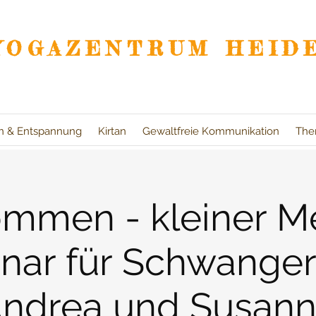
YOGAZENTRUM HEID
on & Entspannung
Kirtan
Gewaltfreie Kommunikation
The
ommen - kleiner M
nar für Schwanger
ndrea und Susan