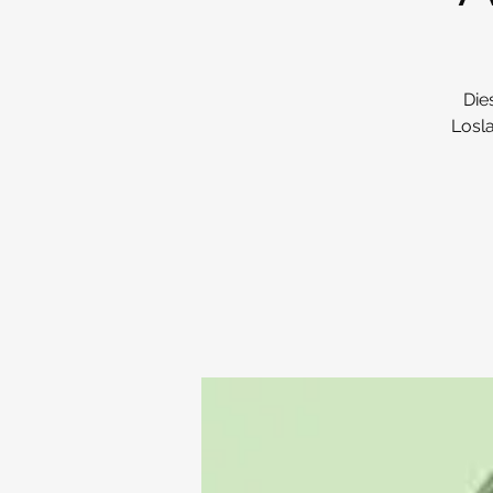
Die
Losl