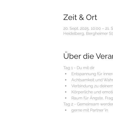
Zeit & Ort
20. Sept. 2025, 10:00 – 21. 
Heidelberg, Bergheimer Str
Über die Vera
Tag 1 - Du mit dir
﻿﻿Entspannung für inne
﻿﻿Achtsamkeit und Wa
﻿﻿Verbindung zu dein
﻿﻿Körperliche und emot
﻿﻿Raum für Ängste, Fr
Tag 2 - Gemeinsam werde
﻿﻿gerne mit Partner*in