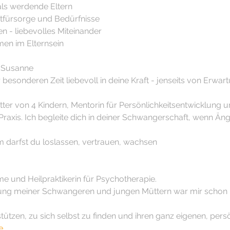
 als werdende Eltern
stfürsorge und Bedürfnisse
n - liebevolles Miteinander
en im Elternsein
d Susanne
r besonderen Zeit liebevoll in deine Kraft - jenseits von Erwa
ter von 4 Kindern, Mentorin für Persönlichkeitsentwicklung und
raxis. Ich begleite dich in deiner Schwangerschaft, wenn Ängs
 darfst du loslassen, vertrauen, wachsen
und Heilpraktikerin für Psychotherapie.
zung meiner Schwangeren und jungen Müttern war mir schon 
stützen, zu sich selbst zu finden und ihren ganz eigenen, per
e