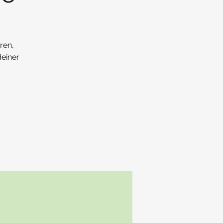
ren,
einer