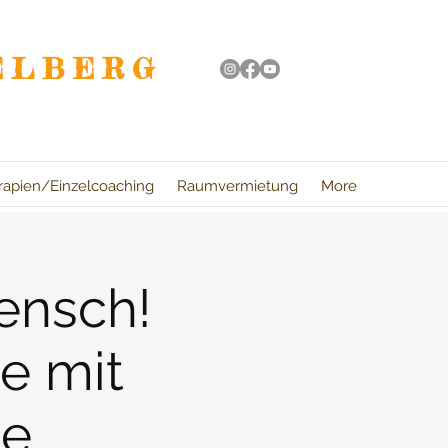
ELBERG
rapien/Einzelcoaching
Raumvermietung
More
ensch!
e mit
ne