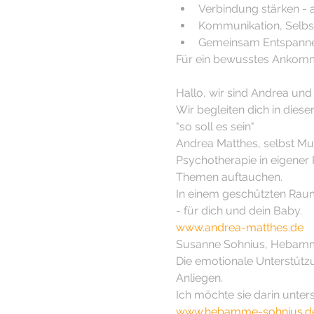
﻿﻿Verbindung stärken -
﻿﻿Kommunikation, Selb
﻿﻿Gemeinsam Entspanne
Für ein bewusstes Ankomm
Hallo, wir sind Andrea un
Wir begleiten dich in diese
"so soll es sein"
Andrea Matthes, selbst Mut
Psychotherapie in eigener P
Themen auftauchen.
In einem geschützten Raum
- für dich und dein Baby.
www.andrea-matthes.de
Susanne Sohnius, Hebamme 
Die emotionale Unterstüt
Anliegen.
Ich möchte sie darin unter
www.hebamme-sohnius.d