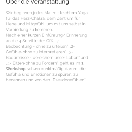
Über die Veranstaltung
Wir beginnen jedes Mal mit leichtem Yoga
für das Herz-Chakra, dem Zentrum für
Liebe und Mitgefühl, um mit uns selbst in
Verbindung zu kommen.
Nach einer kurzen Einführung/ Erinnerung
an die 4 Schritte der GfK, „1-
Beobachtung - ohne zu urteilen“, „2-
Gefühle-ohne zu interpretieren“, „3-
Bedürfnisse - bereichern unser Leben“ und
„4- Bitten-ohne zu Fordern“, geht es im
1.
Workshop
schwerpunktmäßig darum, die
Gefühle und Emotionen zu spüren, zu
benennen und von den „Pseudogefühlen“
zu unterscheiden, im
2. Workshop
darum,
herauszufinden, welche Bedürfnisse hinter
unserem Ärger, Frust, Angst u.a. Gefühlen
stecken.
mit Anmeldung- yasemin@yoga-zentrum-
heidelberg.de
Kosten: je € 35,-, können getrennt besucht
werden