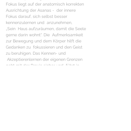
Fokus liegt auf der anatomisch korrekten 
Ausrichtung der Asanas -  der innere 
Fokus darauf, sich selbst besser 
kennenzulernen und  anzunehmen,
„Sein  Haus aufzuräumen, damit die Seele 
gerne darin wohnt“. Die  Aufmerksamkeit 
zur Bewegung und dem Körper hilft die 
Gedanken zu  fokussieren und den Geist 
zu beruhigen. Das Kennen- und 
 Akzeptierenlernen der eigenen Grenzen 
geht mit der Praxis einher und  führt in 
eine gesunde Selbstfürsorge. Atempraxis 
und kleine Momente der  Stille runden 
eine Yogaeinheit ab.
Für alle Levels geeignet.
Auf Kurskarte oder einzel € 18
Anm.: elena-thiel@web.de