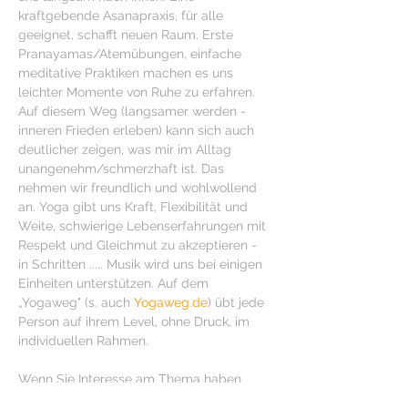
kraftgebende Asanapraxis, für alle 
geeignet, schafft neuen Raum. Erste 
Pranayamas/Atemübungen, einfache 
meditative Praktiken machen es uns 
leichter Momente von Ruhe zu erfahren.
Auf diesem Weg (langsamer werden - 
inneren Frieden erleben) kann sich auch 
deutlicher zeigen, was mir im Alltag 
unangenehm/schmerzhaft ist. Das 
nehmen wir freundlich und wohlwollend 
an. Yoga gibt uns Kraft, Flexibilität und 
Weite, schwierige Lebenserfahrungen mit 
Respekt und Gleichmut zu akzeptieren - 
in Schritten ..... Musik wird uns bei einigen 
Einheiten unterstützen. Auf dem 
„Yogaweg" (s. auch 
Yogaweg.de
) übt jede 
Person auf ihrem Level, ohne Druck, im 
individuellen Rahmen.
Wenn Sie Interesse am Thema haben, 
gerne melden. Per mail oder FON.