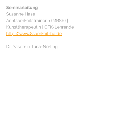
Seminarleitung
Susanne Hase
Achtsamkeitstrainerin (MBSR) | 
Kunsttherapeutin | GFK-Lehrende
http://www.8samkeit-hd.de
Dr. Yasemin Tuna-Nörling
Yogalehrerin | Yogatherapeutin | GFK-
Trainerin
www.yoga-zentrum-heidelberg.com
Anmeldung zum Seminar
Die Anmeldung zum Seminar ist 
verbindlich.
Bitte überweise die Seminargebühr:
bei Anmeldung oder
spätestens 2 Wochen vor 
Seminarbeginn.
Stornierungsbedingungen:
bis 1 Woche vorher: 
30 % 