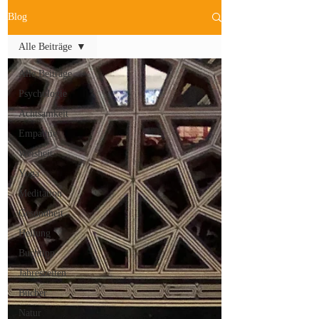
Blog
Alle Beiträge
Alle Beiträge
Psychologie
Achtsamkeit
Empathie
Weisheit
Yoga
Meditation
Gesundheit
Heilung
Buchtipp
Jahreszeiten
Bücher
Natur