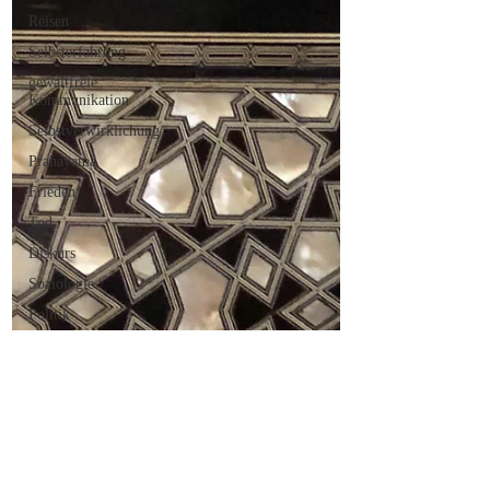
Reisen
Selbsterfahrung
gewaltfreie
Kommunikation
Selbstverwirklichung
Pranayama
Frieden
Tod
Diskurs
Soziologie
Politik
Geschichte
Hydrotherapie
Eisbaden
Journalismus
Nachrichten