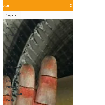
Blog
Yoga
Alle
Beiträge
Psychologie
Achtsamkeit
Empathie
Weisheit
Yoga
Meditation
Gesundheit
Heilung
Buchtipp
Jahreszeiten
Bücher