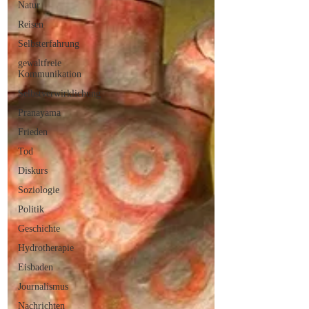
Natur
Reisen
Selbsterfahrung
gewaltfreie
Kommunikation
Selbstverwirklichung
Pranayama
Frieden
Tod
Diskurs
Soziologie
Politik
Geschichte
Hydrotherapie
Eisbaden
Journalismus
Nachrichten