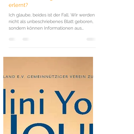
Yasemin
19. Apr. 2025
Yoga kann Wunder wirken--Ist
Pessimismus angeboren oder
erlernt?
Ich glaube, beides ist der Fall. Wir werden
nicht als unbeschriebenes Blatt geboren,
sondern können Informationen aus
vergangenen Leben...