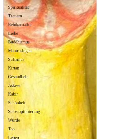
Spiritualität
Trauern
Reinkarnation
Liebe
Buddhismus
Mantrasingen
Sufismus
Kirtan
Gesundheit
Askese
Kabir
Schönheit
Selbstoptimierung
Würde
Tao
Leben