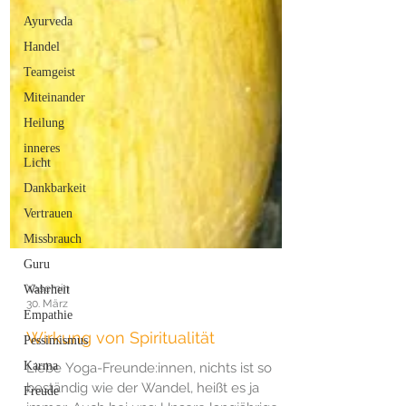
Ayurveda
Handel
Teamgeist
Miteinander
Heilung
inneres
Licht
Dankbarkeit
Vertrauen
Missbrauch
Guru
Wahrheit
Empathie
Yasemin
Pessimismus
30. März
Karma
Wirkung von Spiritualität
Freude