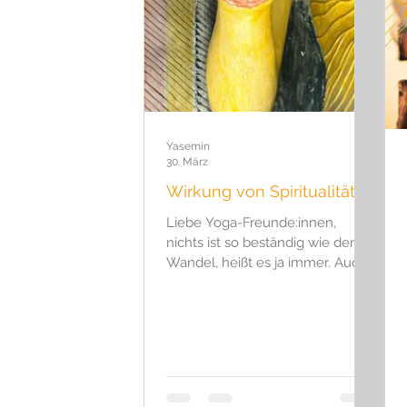
Hydrotherapie
Eisbaden
J
Yasemin
30. März
Wirkung von Spiritualität
Liebe Yoga-Freunde:innen,
nichts ist so beständig wie der
Wandel, heißt es ja immer. Auch
bei uns: Unsere langjährige
Kollegin Elena gibt ihren
Donnerstagskurs aus beruflichen
Gründen auf, bleibt uns aber mit
Workshops und Specials an den
Wochenenden erhalten! 😊
Verena hat sich bereit erklärt,