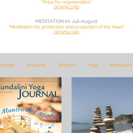
"Kriya for regeneration"
DOWNLOAD
MEDITATION im Juli-August
:
"Meditation for protection and projection of the heart"
DOWNLOAD
samkeit
Empathie
Weisheit
Yoga
Meditation
cher
Natur
Reisen
Selbsterfahrung
gewaltfr
ma
Frieden
Tod
Diskurs
Soziologie
Politi