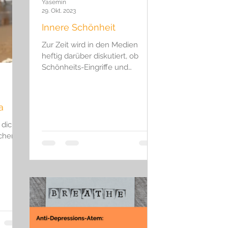
Yasemin
Reinkarnation
29. Okt. 2023
Innere Schönheit
Zur Zeit wird in den Medien
heftig darüber diskutiert, ob
Schönheits-Eingriffe und
Feminismus vereinbar sind. Denn
die Frauenbewegung...
a
 dich
chen.“
Yogi