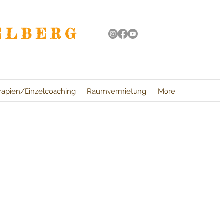
ELBERG
rapien/Einzelcoaching
Raumvermietung
More