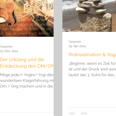
ournalismus
Nachrichten
Spiritualität
Trauern
Yasemin
29. Apr. 2024
Yasemin
23. Dez. 2024
Prokrastination & Yog
Der Urklang und die
„Beginne, wenn es Zeit für
Entdeckung des OM/ONG
ist und der Druck wird wei
Möge jede/r Yogini/ Yogi diese
lautet das 3. Sutra für das
wunderbare Klagerfahrung mit
Wassermannzeitalter, das 
Om / Ong machen und in die
Bhajan uns zur...
Stille kommen- am besten
anhaltend…