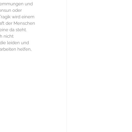
chwemmungen und 
Diskurs
onsun oder 
Tragik wird einem 
haft der Menschen 
eine da steht.
Nachrichten
h nicht 
 die leiden und 
rbeiten helfen, 