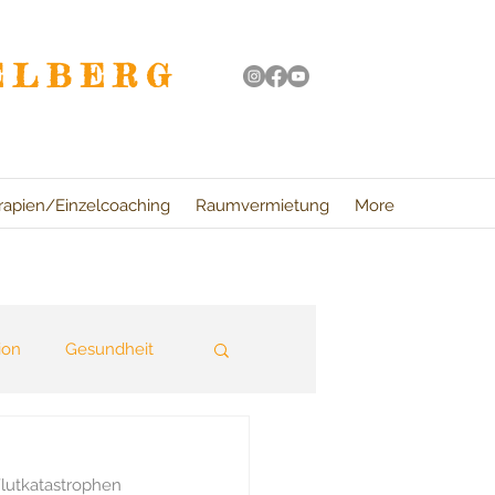
ELBERG
rapien/Einzelcoaching
Raumvermietung
More
ion
Gesundheit
ung
lutkatastrophen 