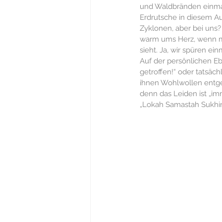
und Waldbränden einmal
gewaltfreie Kommunikation
Erdrutsche in diesem A
Zyklonen, aber bei uns? 
warm ums Herz, wenn man
sieht. Ja, wir spüren ei
Soziologie
Politik
Gesc
Auf der persönlichen Eb
getroffen!“ oder tatsächl
ihnen Wohlwollen entgeg
Spiritualität
Trauern
Re
denn das Leiden ist „im
„Lokah Samastah Sukhi