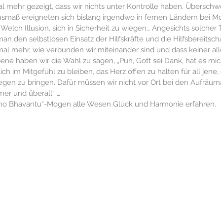
 mehr gezeigt, dass wir nichts unter Kontrolle haben. Übers
Selbstverwirklichung
Pranayama
Frieden
Tod
usmaß ereigneten sich bislang irgendwo in fernen Ländern bei M
Welch Illusion, sich in Sicherheit zu wiegen… Angesichts solcher 
 den selbstlosen Einsatz der Hilfskräfte und die Hilfsbereitsc
nmal mehr, wie verbunden wir miteinander sind und dass keiner all
hichte
Hydrotherapie
Eisbaden
Journalismus
ene haben wir die Wahl zu sagen, „Puh, Gott sei Dank, hat es mic
ich im Mitgefühl zu bleiben, das Herz offen zu halten für all jene,
en zu bringen. Dafür müssen wir nicht vor Ort bei den Aufräuma
inkarnation
mer und überall“ …
no Bhavantu“-Mögen alle Wesen Glück und Harmonie erfahren.