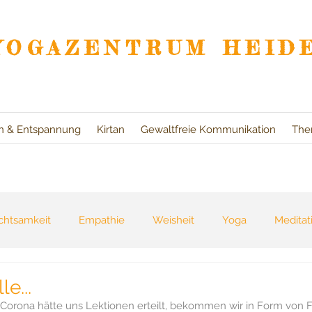
YOGAZENTRUM HEID
on & Entspannung
Kirtan
Gewaltfreie Kommunikation
The
chtsamkeit
Empathie
Weisheit
Yoga
Meditat
eszeiten
Bücher
Natur
Reisen
Selbsterfahr
e...
Corona hätte uns Lektionen erteilt, bekommen wir in Form von F