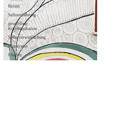
Reisen
Selbsterfahrung
gewaltfreie
Kommunikation
Selbstverwirklichung
Pranayama
Frieden
Tod
Diskurs
Soziologie
Politik
Geschichte
Hydrotherapie
Eisbaden
Journalismus
Nachrichten