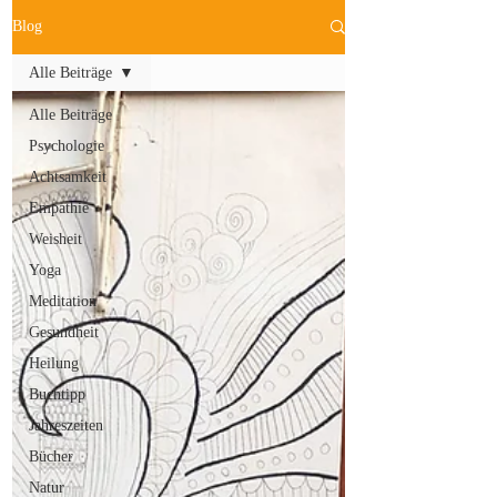
Blog
Alle Beiträge
Alle Beiträge
Psychologie
Achtsamkeit
Empathie
Weisheit
Yoga
Meditation
Gesundheit
Heilung
Buchtipp
Jahreszeiten
Bücher
Natur