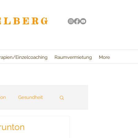
ELBERG
rapien/Einzelcoaching
Raumvermietung
More
ion
Gesundheit
ung
runton