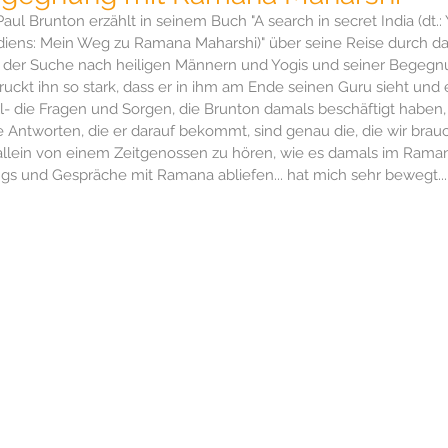
Paul Brunton erzählt in seinem Buch "A search in secret India (dt.: 
Selbstverwirklichung
Pranayama
Frieden
Tod
iens: Mein Weg zu Ramana Maharshi)" über seine Reise durch das
f der Suche nach heiligen Männern und Yogis und seiner Begeg
uckt ihn so stark, dass er in ihm am Ende seinen Guru sieht und 
hichte
Hydrotherapie
Eisbaden
Journalismus
ll- die Fragen und Sorgen, die Brunton damals beschäftigt haben
Antworten, die er darauf bekommt, sind genau die, die wir brauch
allein von einem Zeitgenossen zu hören, wie es damals im Ram
ngs und Gespräche mit Ramana abliefen... hat mich sehr bewegt...
inkarnation