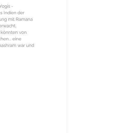
Yogis - 
Diskurs
 Indien der 
nung mit Ramana 
erwacht.  
Nachrichten
, könnten von 
en... eine 
anashram war und 