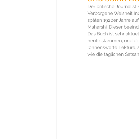
Der britische Journalist 
gewaltfreie Kommunikation
Verborgene Weisheit Ind
späten 1920er Jahre au
Maharshi. Dieser beeindr
Soziologie
Politik
Gesc
Das Buch ist sehr aktue
heute stammen, und die 
lohnenswerte Lektüre, 
wie die taglichen Satsa
Spiritualität
Trauern
Re