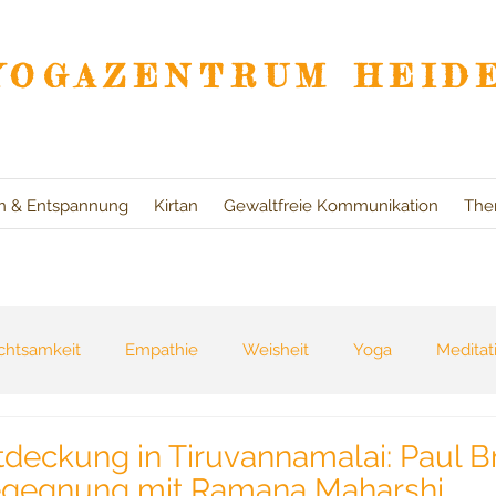
YOGAZENTRUM HEID
on & Entspannung
Kirtan
Gewaltfreie Kommunikation
The
chtsamkeit
Empathie
Weisheit
Yoga
Meditat
eszeiten
Bücher
Natur
Reisen
Selbsterfahr
deckung in Tiruvannamalai: Paul B
egegnung mit Ramana Maharshi