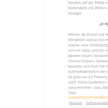
Neulich auf der Matte 
Kartendeck mit Zitaten 
besagte:
„In d
Hhmm, da ist erst mal in
Allmählich wird es für m
mache, eine Vorstellung 
von mir habe, und ich 
diesem neuen, besseren 
meines Körpers, Geistes
bewerte und mich mit An
Aufmerksamkeit in der V
da gebe es nur Präsenz, 
Jetzt. Keine Gedanken, 
vorzunehmen. Jaaa, das 
Tags:
weisheit
Stille
Freiheit
Ra
Weisheit
Selbstverwirk