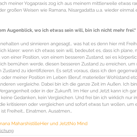
nach meiner Yogapraxis zog ich aus meinem mittlerweile etwas r
der großen Weisen wie Ramana, Nisargadatta u.a. wieder einmal e
em Augenblick, wo ich etwas sein will, bin ich nicht mehr frei.“
nehalten und sinnieren angesagt… was hat es denn hier mit Freihe
ich klarer: wenn ich etwas sein will, bedeutet es, dass ich plane,
von einer Position, von einem besseren Zustand, sei es körperlich
mich bemühen werde, diesen besseren Zustand zu erreichen, um 
Zustand zu identifizieren. Es setzt voraus, dass ich den gegenwä
 oder meiner Position im Leben (Beruf, materieller Wohlstand etc.
deren vergleiche. Dabei bin ich die ganze Zeit im Außen. Ich bin
ergangenheit oder in der Zukunft. Im Hier und Jetzt kann ich gar 
keine Gedanken, kein Vergleichen. Und frei bin ich wirklich nur 
die kritisieren oder vergleichen und sofort etwas tun wollen, um
ist Freiheit… Einatmen, Ausatmen…
mana Maharshi
stille
Hier und Jetzt
No Mind
lichung