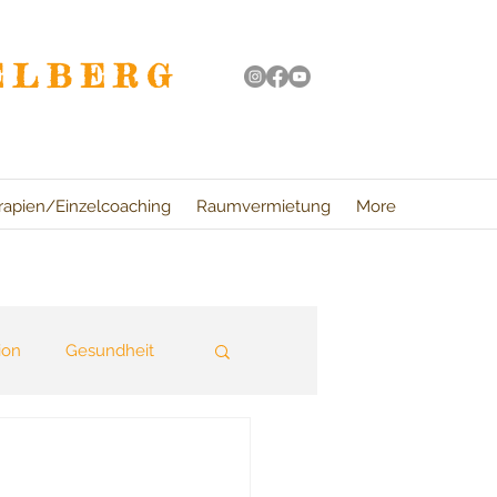
ELBERG
rapien/Einzelcoaching
Raumvermietung
More
ion
Gesundheit
ung