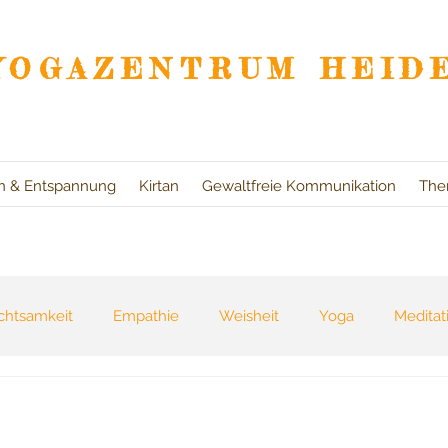
YOGAZENTRUM HEID
on & Entspannung
Kirtan
Gewaltfreie Kommunikation
The
chtsamkeit
Empathie
Weisheit
Yoga
Meditat
eszeiten
Bücher
Natur
Reisen
Selbsterfahr