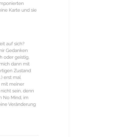
amponierten 
ine Karte und sie 
it auf sich? 
 mir Gedanken 
 oder geistig, 
mich dann mit 
rtigen Zustand 
) erst mal 
 mit meiner 
nicht sein, denn 
im No Mind, im 
 eine Veränderung 