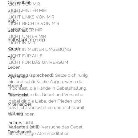
Gesundheit
LICHT VOR MIR
LICHT HINTER MIR
Askese
LICHT LINKS VON MIR
Kabir
LICHT RECHTS VON MIR
LICHT ÜBER MIR
Schönheit
LICHT UNTER MIR
Selbstoptimierung
LICHT IN MIR
Würde
LICHT IN MEINER UMGEBUNG
LICHT FÜR ALLE
Tao
LICHT FÜR DAS UNIVERSUM
Leben
Variante 1 (sprechend): 
Setze dich ruhig 
Ayurveda
hin und schließe die Augen, wenn du 
Handel
möchtest, die Hände in Gebetshaltung. 
Wiederhole das Gebet und Versuche 
Teamgeist
dabei dir die Liebe, den Frieden und 
Miteinander
das Licht vorzustellen und dich damit 
Heilung
zu verbinden.
inneres Licht
Variante 2 (still):
 Versuche das Gebet 
Dankbarkeit
als dreiteilige Atemmeditation 