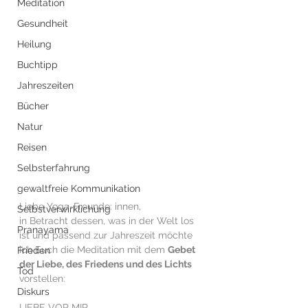
Meditation
Gesundheit
Heilung
Buchtipp
Jahreszeiten
Bücher
Natur
Reisen
Selbsterfahrung
gewaltfreie Kommunikation
Liebe Yoga-Freunde: innen,
Selbstverwirklichung
in Betracht dessen, was in der Welt los 
Pranayama
ist und passend zur Jahreszeit möchte 
ich Euch die Meditation mit dem 
Gebet 
Frieden
der Liebe, des Friedens und des Lichts
Tod
vorstellen:
Diskurs
LIEBE VOR MIR