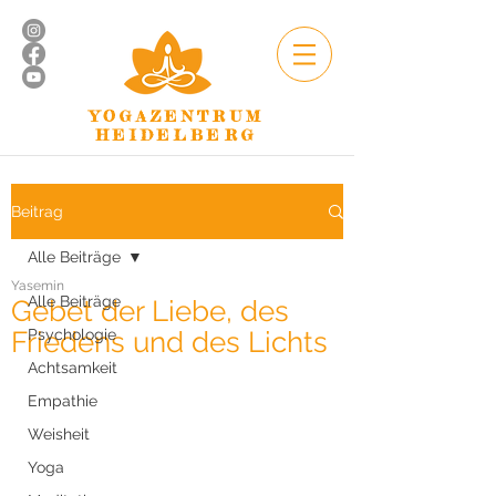
YOGAZENTRUM
HEIDELBERG
Beitrag
Alle Beiträge
Yasemin
Alle Beiträge
Gebet der Liebe, des
Friedens und des Lichts
Psychologie
Achtsamkeit
Empathie
Weisheit
Yoga