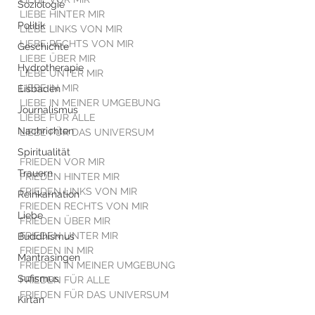
Soziologie
LIEBE HINTER MIR
Politik
LIEBE LINKS VON MIR
LIEBE RECHTS VON MIR
Geschichte
LIEBE ÜBER MIR
Hydrotherapie
LIEBE UNTER MIR
LIEBE IN MIR
Eisbaden
LIEBE IN MEINER UMGEBUNG
Journalismus
LIEBE FÜR ALLE
Nachrichten
LIEBE FÜR DAS UNIVERSUM
Spiritualität
FRIEDEN VOR MIR
Trauern
FRIEDEN HINTER MIR
FRIEDEN LINKS VON MIR
Reinkarnation
FRIEDEN RECHTS VON MIR
Liebe
FRIEDEN ÜBER MIR
FRIEDEN UNTER MIR
Buddhismus
FRIEDEN IN MIR
Mantrasingen
FRIEDEN IN MEINER UMGEBUNG
Sufismus
FRIEDEN FÜR ALLE
FRIEDEN FÜR DAS UNIVERSUM
Kirtan