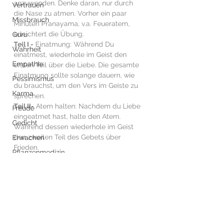
anzuwenden. Denke daran, nur durch 
Vertrauen
die Nase zu atmen. Vorher ein paar 
Missbrauch
Minuten Pranayama, v.a. Feueratem, 
erleichtert die Übung. 
Guru
Teil I -
 Einatmung: Während Du 
Wahrheit
einatmest, wiederhole im Geist den 
Empathie
ersten Teil über die Liebe. Die gesamte 
Einatmung sollte solange dauern, wie 
Pessimismus
du brauchst, um den Vers im Geiste zu 
Karma
sprechen. 
Teil II-
 Atem halten: Nachdem du Liebe 
Freude
eingeatmet hast, halte den Atem. 
Gedicht
Während dessen wiederhole im Geist 
den zweiten Teil des Gebets über 
Erwachen
Frieden. 
Pflanzenmedizin
Teil III- 
Ausatmung: Sobald du damit 
Kundalini Yoga
beginnst, den angehaltenen Atem sanft 
zu entlassen, wiederhole innerlich den 
Numerologie
dritten Teil des Gebets über Licht. Die 
Neues Jahr
gesamte Dauer der Ausatmung sollte 
solange dauern, wie du mental für den 
Zuversicht
dritten Vers brauchst. Fahre in dieser 