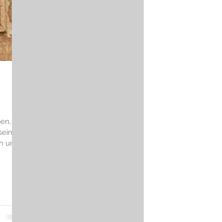
Reinkarnation
en,
seiner
ch und
elingt