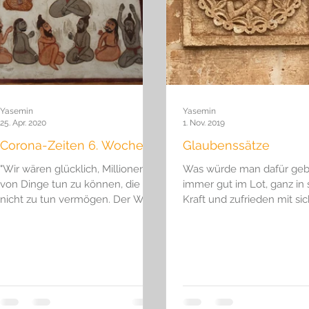
ournalismus
Nachrichten
Spiritualität
Trauern
Yasemin
Yasemin
25. Apr. 2020
1. Nov. 2019
Corona-Zeiten 6. Woche
Glaubenssätze
"Wir wären glücklich, Millionen
Was würde man dafür geb
von Dinge tun zu können, die wir
immer gut im Lot, ganz in 
nicht zu tun vermögen. Der Wille
Kraft und zufrieden mit si
ist da, aber es gelingt uns nicht,
der Welt zu sein? Warum g
ihn...
es uns...