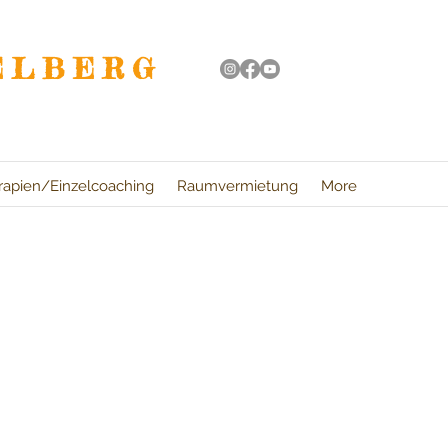
ELBERG
rapien/Einzelcoaching
Raumvermietung
More