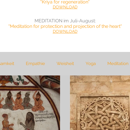
"Kriya for regeneration"
DOWNLOAD
MEDITATION im Juli-August
:
"Meditation for protection and projection of the heart"
DOWNLOAD
samkeit
Empathie
Weisheit
Yoga
Meditation
cher
Natur
Reisen
Selbsterfahrung
gewaltfr
ma
Frieden
Tod
Diskurs
Soziologie
Politi