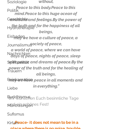
without,
Soziologie
Peace to this body.Peace to this 
Politik
mind.Peace to this huge ocean of 
Geschichte
emotions and 
feelings.By
 the power of 
the truth and for the happiness of all 
Hydrotherapie
beings,
Eisbaden
may we have a culture of peace, a 
society of peace,
Journalismus
a world of peace, where we can have 
Nachrichten
days of peace, nights of peace, sleep 
with peace and dreams of 
peace.By
 the 
Spiritualität
power of the truth and for the healing of 
Trauern
all beings,
Reinkarnation
may we have peace in all moments and 
in everything.”
Liebe
Buddhismus
Wir wünschen Euch besinnliche Tage 
und ein schönes Fest! 
Mantrasingen
Sufismus
„Peace- it does not mean to be in a 
Kirtan
place where there is no noise, trouble, 