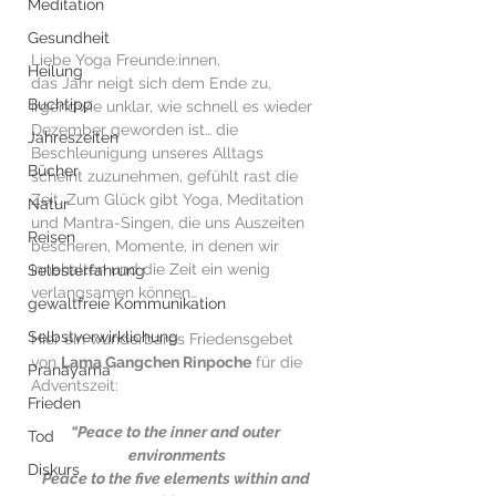
Meditation
Gesundheit
Liebe Yoga Freunde:innen, 
Heilung
das Jahr neigt sich dem Ende zu, 
Buchtipp
irgendwie unklar, wie schnell es wieder 
Dezember geworden ist… die 
Jahreszeiten
Beschleunigung unseres Alltags 
Bücher
scheint zuzunehmen, gefühlt rast die 
Zeit. Zum Glück gibt Yoga, Meditation 
Natur
und Mantra-Singen, die uns Auszeiten 
Reisen
bescheren, Momente, in denen wir 
innehalten und die Zeit ein wenig 
Selbsterfahrung
verlangsamen können…
gewaltfreie Kommunikation
Selbstverwirklichung
Hier ein wunderbares Friedensgebet 
von 
Lama Gangchen Rinpoche
 für die 
Pranayama
Adventszeit:
Frieden
“Peace to the inner and outer 
Tod
environments
Diskurs
Peace to the five elements within and 