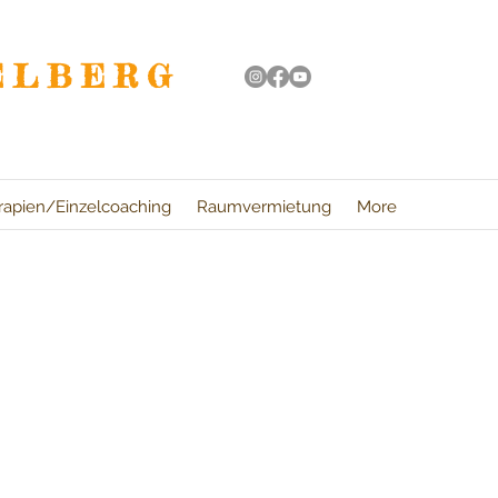
ELBERG
rapien/Einzelcoaching
Raumvermietung
More