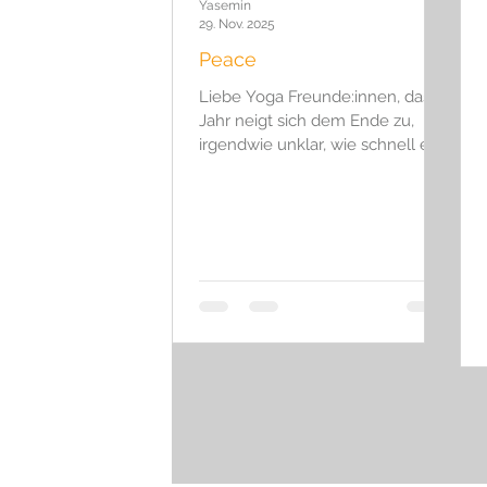
Yasemin
Hydrotherapie
Eisbaden
J
29. Nov. 2025
Peace
Liebe Yoga Freunde:innen, das
Jahr neigt sich dem Ende zu,
irgendwie unklar, wie schnell es
wieder Dezember geworden ist…
die Beschleunigung unseres
Alltags scheint zuzunehmen,
gefühlt rast die Zeit. Zum Glück
gibt Yoga, Meditation und
Mantra-Singen, die uns Auszeiten
bescheren, Momente, in denen
wir innehalten und die Zeit ein
wenig verlangsamen können…
Hier ein wunderbares
Friedensgebet von Lama
Gangchen Rinpoche für die
Adventszeit: “Peace to the inner
and outer environme