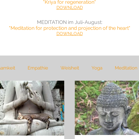
"Kriya for regeneration"
DOWNLOAD
MEDITATION im Juli-August
:
"Meditation for protection and projection of the heart"
DOWNLOAD
samkeit
Empathie
Weisheit
Yoga
Meditation
cher
Natur
Reisen
Selbsterfahrung
gewaltfr
ma
Frieden
Tod
Diskurs
Soziologie
Politi