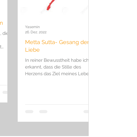
Reinkarnation
en
Yasemin
26. Dez. 2022
 die
Metta Sutta- Gesang der
t
Liebe
 uns
elle...
In reiner Bewusstheit habe ich
erkannt, dass die Stille des
Herzens das Ziel meines Lebens
ist. In dieser Absicht gründet sich
mein...