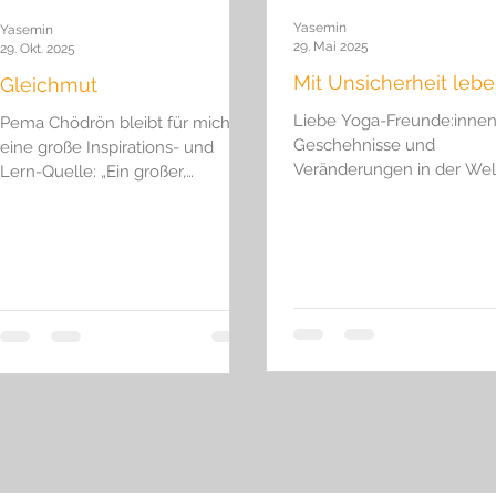
ournalismus
Nachrichten
Spiritualität
Trauern
Yasemin
Yasemin
29. Mai 2025
29. Okt. 2025
Mit Unsicherheit leb
Gleichmut
Liebe Yoga-Freunde:innen,
Pema Chödrön bleibt für mich
Geschehnisse und
eine große Inspirations- und
Veränderungen in der Wel
Lern-Quelle: „Ein großer,
verunsichern uns, machen
stämmiger Samurai kommt zu
immer wieder hilflos. Als Qu
einem Zen-Meister und sagt:
"Erzähl mir von der Natur des
Himmels und der Hölle." Der
Zen-Meister schaut ihm ins
Gesicht und sagt: "Warum sollte
ich es einem ungepflegten,
ekelhaften, elenden Schlamper
wie dir sagen? Ein Wurm wie du,
denkst du, ich sollte dir etwas
sagen?" Von Wut verzehrt, zieht
der Samurai sein Schwert und
hebt es, um dem Meister den