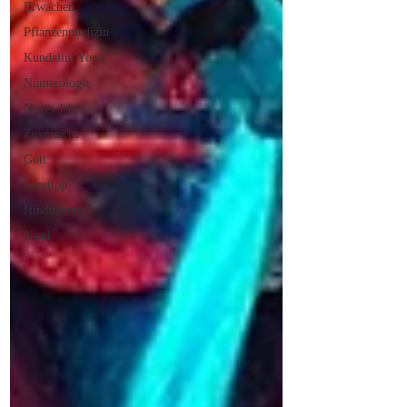
Erwachen
Pflanzenmedizin
Kundalini Yoga
Numerologie
Neues Jahr
Zuversicht
Gott
Lesetipp
Hinduismus
Naad